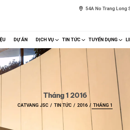
54A No Trang Long St
IỆU
DỰ ÁN
DỊCH VỤ
TIN TỨC
TUYỂN DỤNG
L
Tháng 1 2016
CATVANG JSC
TIN TỨC
2016
THÁNG 1