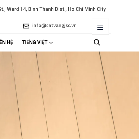
., Ward 14, Binh Thanh Dist., Ho Chi Minh City
info@catvangjsc.vn
IÊN HỆ
TIẾNG VIỆT